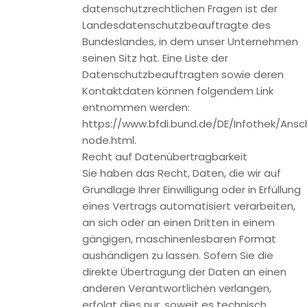
Widerspruch gegen Werbe-Mails
Der Nutzung von im Rahmen der Impressumspflicht
veröffentlichten Kontaktdaten zur Übersendung von nicht
ausdrücklich angeforderter Werbung und
Informationsmaterialien wird hiermit widersprochen. Die
Betreiber der Seiten behalten sich ausdrücklich rechtliche
Schritte im Falle der unverlangten Zusendung von
Werbeinformationen, etwa durch Spam-E-Mails, vor.
3. Datenerfassung auf unserer Website
Cookies
Die Internetseiten verwenden teilweise so genannte
Cookies. Cookies richten auf Ihrem Rechner keinen Schaden
an und enthalten keine Viren. Cookies dienen dazu, unser
Angebot nutzerfreundlicher, effektiver und sicherer zu
machen. Cookies sind kleine Textdateien, die auf Ihrem
Rechner abgelegt werden und die Ihr Browser speichert.
Die meisten der von uns verwendeten Cookies sind so
genannte “Session-Cookies”. Sie werden nach Ende Ihres
Besuchs automatisch gelöscht. Andere Cookies bleiben auf