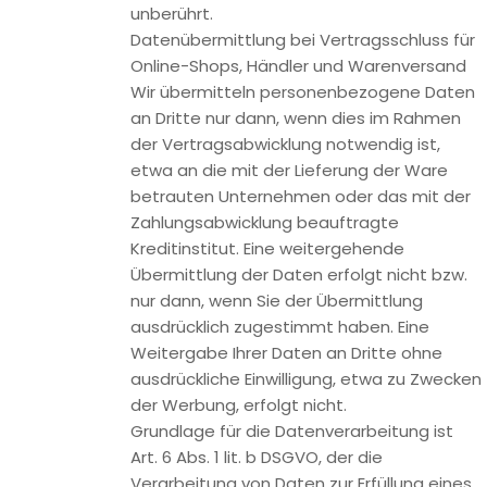
Google DoubleClick. Anbieter ist die Google Inc., 1600
Amphitheatre Parkway, Mountain View, CA 94043, USA.
Diese Funktion ermöglicht es die mit Google Analytics
Remarketing erstellten Werbe-Zielgruppen mit den
geräteübergreifenden Funktionen von Google AdWords und
Google DoubleClick zu verknüpfen. Auf diese Weise können
interessenbezogene, personalisierte Werbebotschaften,
die in Abhängigkeit Ihres früheren Nutzungs- und
Surfverhaltens auf einem Endgerät (z.B. Handy) an Sie
angepasst wurden auch auf einem anderen Ihrer Endgeräte
(z.B. Tablet oder PC) angezeigt werden.
Haben Sie eine entsprechende Einwilligung erteilt, verknüpft
Google zu diesem Zweck Ihren Web- und App-
Browserverlauf mit Ihrem Google-Konto. Auf diese Weise
können auf jedem Endgerät auf dem Sie sich mit Ihrem
Google-Konto anmelden, dieselben personalisierten
Werbebotschaften geschaltet werden.
Zur Unterstützung dieser Funktion erfasst Google Analytics
google-authentifizierte IDs der Nutzer, die vorübergehend