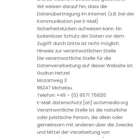
soweit es technisch machbar ist.
SSL- bzw. TLS-Verschlüsselung
Diese Seite nutzt aus Sicherheitsgründen und zum Schutz
der Übertragung vertraulicher Inhalte, wie zum Beispiel
Bestellungen oder Anfragen, die Sie an uns als
Seitenbetreiber senden, eine SSL-bzw. TLS-Verschlüsselung.
Eine verschlüsselte Verbindung erkennen Sie daran, dass die
Adresszeile des Browsers von “http://” auf “https://”
wechselt und an dem Schloss-Symbol in Ihrer Browserzeile.
Wenn die SSL- bzw. TLS-Verschlüsselung aktiviert ist, können
die Daten, die Sie an uns übermitteln, nicht von Dritten
mitgelesen werden.
Verschlüsselter Zahlungsverkehr auf dieser Website
Besteht nach dem Abschluss eines kostenpflichtigen
Vertrags eine Verpflichtung, uns Ihre Zahlungsdaten (z.B.
Kontonummer bei Einzugsermächtigung) zu übermitteln,
werden diese Daten zur Zahlungsabwicklung benötigt.
Der Zahlungsverkehr über die gängigen Zahlungsmittel