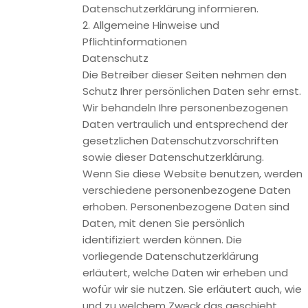
vom Widerruf unberührt.
Beschwerderecht bei der zuständigen Aufsichtsbehörde
Im Falle datenschutzrechtlicher Verstöße steht dem
Betroffenen ein Beschwerderecht bei der zuständigen
Aufsichtsbehörde zu. Zuständige Aufsichtsbehörde in
datenschutzrechtlichen Fragen ist der
Landesdatenschutzbeauftragte des Bundeslandes, in dem
unser Unternehmen seinen Sitz hat. Eine Liste der
Datenschutzbeauftragten sowie deren Kontaktdaten
können folgendem Link entnommen werden:
https://www.bfdi.bund.de/DE/Infothek/Anschriften_Links/ans
node.html.
Recht auf Datenübertragbarkeit
Sie haben das Recht, Daten, die wir auf Grundlage Ihrer
Einwilligung oder in Erfüllung eines Vertrags automatisiert
verarbeiten, an sich oder an einen Dritten in einem
gängigen, maschinenlesbaren Format aushändigen zu
lassen. Sofern Sie die direkte Übertragung der Daten an
einen anderen Verantwortlichen verlangen, erfolgt dies nur,