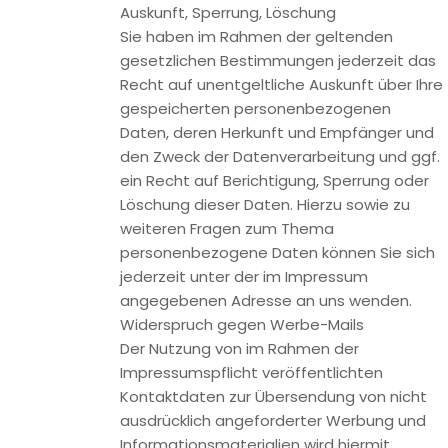
Wenn Sie uns per Kontaktformular Anfragen zukommen
lassen, werden Ihre Angaben aus dem Anfrageformular
inklusive der von Ihnen dort angegebenen Kontaktdaten
zwecks Bearbeitung der Anfrage und für den Fall von
Anschlussfragen bei uns gespeichert. Diese Daten geben
wir nicht ohne Ihre Einwilligung weiter.
Die Verarbeitung der in das Kontaktformular eingegebenen
Daten erfolgt somit ausschließlich auf Grundlage Ihrer
Einwilligung (Art. 6 Abs. 1 lit. a DSGVO). Sie können diese
Einwilligung jederzeit widerrufen. Dazu reicht eine formlose
Mitteilung per E-Mail an uns. Die Rechtmäßigkeit der bis zum
Widerruf erfolgten Datenverarbeitungsvorgänge bleibt vom
Widerruf unberührt.
Die von Ihnen im Kontaktformular eingegebenen Daten
verbleiben bei uns, bis Sie uns zur Löschung auffordern, Ihre
Einwilligung zur Speicherung widerrufen oder der Zweck für
die Datenspeicherung entfällt (z.B. nach abgeschlossener
Bearbeitung Ihrer Anfrage). Zwingende gesetzliche
Bestimmungen – insbesondere Aufbewahrungsfristen –