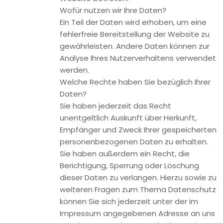
2. Allgemeine Hinweise und Pflichtinformationen
Datenschutz
Die Betreiber dieser Seiten nehmen den Schutz Ihrer
persönlichen Daten sehr ernst. Wir behandeln Ihre
personenbezogenen Daten vertraulich und entsprechend
der gesetzlichen Datenschutzvorschriften sowie dieser
Datenschutzerklärung.
Wenn Sie diese Website benutzen, werden verschiedene
personenbezogene Daten erhoben. Personenbezogene
Daten sind Daten, mit denen Sie persönlich identifiziert
werden können. Die vorliegende Datenschutzerklärung
erläutert, welche Daten wir erheben und wofür wir sie
nutzen. Sie erläutert auch, wie und zu welchem Zweck das
geschieht.
Wir weisen darauf hin, dass die Datenübertragung im
Internet (z.B. bei der Kommunikation per E-Mail)
Sicherheitslücken aufweisen kann. Ein lückenloser Schutz der
Daten vor dem Zugriff durch Dritte ist nicht möglich.