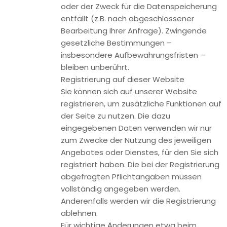
Datenübermittlung bei Vertragsschluss für Dienstleistungen
und digitale Inhalte
Wir übermitteln personenbezogene Daten an Dritte nur
dann, wenn dies im Rahmen der Vertragsabwicklung
notwendig ist, etwa an das mit der Zahlungsabwicklung
beauftragte Kreditinstitut.
Eine weitergehende Übermittlung der Daten erfolgt nicht
bzw. nur dann, wenn Sie der Übermittlung ausdrücklich
zugestimmt haben. Eine Weitergabe Ihrer Daten an Dritte
ohne ausdrückliche Einwilligung, etwa zu Zwecken der
Werbung, erfolgt nicht.
Grundlage für die Datenverarbeitung ist Art. 6 Abs. 1 lit. b
DSGVO, der die Verarbeitung von Daten zur Erfüllung eines
Vertrags oder vorvertraglicher Maßnahmen gestattet.
4. Soziale Medien
Twitter Plugin
Auf unseren Seiten sind Funktionen des Dienstes Twitter
eingebunden. Diese Funktionen werden angeboten durch
die Twitter Inc., 1355 Market Street, Suite 900, San Francisco,