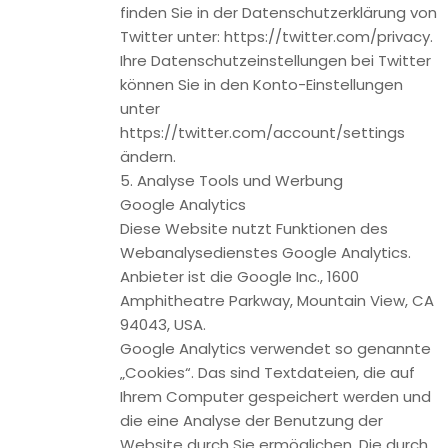
abgelaufen, können Google und wir erkennen, dass der
Nutzer auf die Anzeige geklickt hat und zu dieser Seite
weitergeleitet wurde.
Jeder Google AdWords-Kunde erhält ein anderes Cookie.
Die Cookies können nicht über die Websites von AdWords-
Kunden nachverfolgt werden. Die mithilfe des Conversion-
Cookies eingeholten Informationen dienen dazu,
Conversion-Statistiken für AdWords-Kunden zu erstellen,
die sich für Conversion-Tracking entschieden haben. Die
Kunden erfahren die Gesamtanzahl der Nutzer, die auf ihre
Anzeige geklickt haben und zu einer mit einem Conversion-
Tracking-Tag versehenen Seite weitergeleitet wurden. Sie
erhalten jedoch keine Informationen, mit denen sich Nutzer
persönlich identifizieren lassen. Wenn Sie nicht am Tracking
teilnehmen möchten, können Sie dieser Nutzung
widersprechen, indem Sie das Cookie des Google
Conversion-Trackings über ihren Internet-Browser unter
Nutzereinstellungen leicht deaktivieren. Sie werden sodann
nicht in die Conversion-Tracking Statistiken aufgenommen.