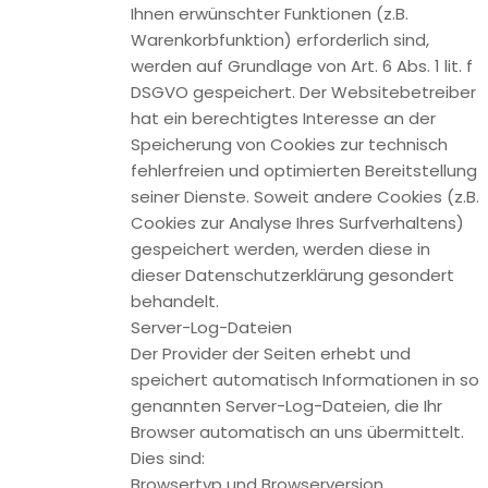
Abonnieren von Kommentaren
Als Nutzer der Seite können Sie nach einer Anmeldung
Kommentare abonnieren. Sie erhalten eine
Bestätigungsemail, um zu prüfen, ob Sie der Inhaber der
angegebenen E-Mail-Adresse sind. Sie können diese
Funktion jederzeit über einen Link in den Info-Mails
abbestellen. Die im Rahmen des Abonnierens von
Kommentaren eingegebenen Daten werden in diesem Fall
gelöscht; wenn Sie diese Daten für andere Zwecke und an
anderer Stelle (z.B. Newsletterbestellung) an uns
übermittelt haben, verbleiben die jedoch bei uns.
Speicherdauer der Kommentare
Die Kommentare und die damit verbundenen Daten (z.B. IP-
Adresse) werden gespeichert und verbleiben auf unserer
Website, bis der kommentierte Inhalt vollständig gelöscht
wurde oder die Kommentare aus rechtlichen Gründen
gelöscht werden müssen (z.B. beleidigende Kommentare).
Rechtsgrundlage
Die Speicherung der Kommentare erfolgt auf Grundlage