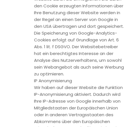
Die Speicherung von “Conversion-Cookies” erfolgt auf
Grundlage von Art. 6 Abs. 1 lit. f DSGVO. Der
Websitebetreiber hat ein berechtigtes Interesse an der
Analyse des Nutzerverhaltens, um sowohl sein Webangebot
als auch seine Werbung zu optimieren.
Mehr Informationen zu Google AdWords und Google
Conversion-Tracking finden Sie in den
Datenschutzbestimmungen von Google:
https://www.google.de/policies/privacy/.
Sie können Ihren Browser so einstellen, dass Sie über das
Setzen von Cookies informiert werden und Cookies nur im
Einzelfall erlauben, die Annahme von Cookies für bestimmte
Fälle oder generell ausschließen sowie das automatische
Löschen der Cookies beim Schließen des Browser aktivieren.
Bei der Deaktivierung von Cookies kann die Funktionalität
dieser Website eingeschränkt sein.
Google reCAPTCHA
Wir nutzen “Google reCAPTCHA” (im Folgenden