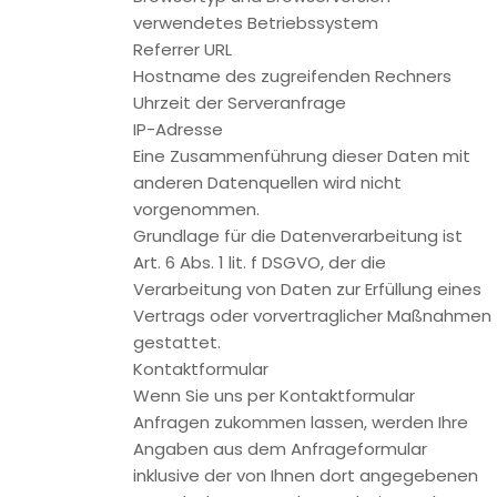
Ihrer Einwilligung (Art. 6 Abs. 1 lit. a DSGVO). Sie können eine
von Ihnen erteilte Einwilligung jederzeit widerrufen. Dazu
reicht eine formlose Mitteilung per E-Mail an uns. Die
Rechtmäßigkeit der bereits erfolgten
Datenverarbeitungsvorgänge bleibt vom Widerruf
unberührt.
Verarbeiten von Daten (Kunden- und Vertragsdaten)
Wir erheben, verarbeiten und nutzen personenbezogene
Daten nur, soweit sie für die Begründung, inhaltliche
Ausgestaltung oder Änderung des Rechtsverhältnisses
erforderlich sind (Bestandsdaten). Dies erfolgt auf
Grundlage von Art. 6 Abs. 1 lit. b DSGVO, der die Verarbeitung
von Daten zur Erfüllung eines Vertrags oder vorvertraglicher
Maßnahmen gestattet. Personenbezogene Daten über die
Inanspruchnahme unserer Internetseiten (Nutzungsdaten)
erheben, verarbeiten und nutzen wir nur, soweit dies
erforderlich ist, um dem Nutzer die Inanspruchnahme des
Dienstes zu ermöglichen oder abzurechnen.