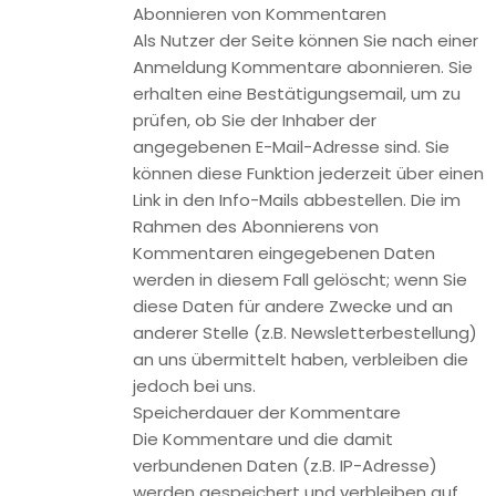
die volle IP-Adresse an einen Server von Google in den USA
übertragen und dort gekürzt. Im Auftrag des Betreibers
dieser Website wird Google diese Informationen benutzen,
um Ihre Nutzung der Website auszuwerten, um Reports
über die Websiteaktivitäten zusammenzustellen und um
weitere mit der Websitenutzung und der Internetnutzung
verbundene Dienstleistungen gegenüber dem
Websitebetreiber zu erbringen. Die im Rahmen von Google
Analytics von Ihrem Browser übermittelte IP-Adresse wird
nicht mit anderen Daten von Google zusammengeführt.
Browser Plugin
Sie können die Speicherung der Cookies durch eine
entsprechende Einstellung Ihrer Browser-Software
verhindern; wir weisen Sie jedoch darauf hin, dass Sie in
diesem Fall gegebenenfalls nicht sämtliche Funktionen
dieser Website vollumfänglich werden nutzen können. Sie
können darüber hinaus die Erfassung der durch den Cookie
erzeugten und auf Ihre Nutzung der Website bezogenen
Daten (inkl. Ihrer IP-Adresse) an Google sowie die