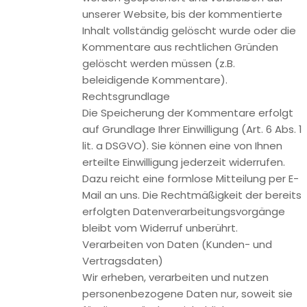
Verarbeitung dieser Daten durch Google verhindern, indem
Sie das unter dem folgenden Link verfügbare Browser-Plugin
herunterladen und installieren:
https://tools.google.com/dlpage/gaoptout?hl=de.
Widerspruch gegen Datenerfassung
Sie können die Erfassung Ihrer Daten durch Google Analytics
verhindern, indem Sie auf folgenden Link klicken. Es wird ein
Opt-Out-Cookie gesetzt, der die Erfassung Ihrer Daten bei
zukünftigen Besuchen dieser Website verhindert: Google
Analytics deaktivieren.
Mehr Informationen zum Umgang mit Nutzerdaten bei
Google Analytics finden Sie in der Datenschutzerklärung von
Google:
https://support.google.com/analytics/answer/6004245?
hl=de.
Auftragsdatenverarbeitung
Wir haben mit Google einen Vertrag zur
Auftragsdatenverarbeitung abgeschlossen und setzen die