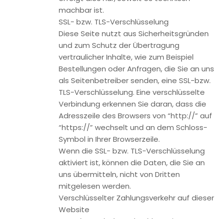
Ihrem Endgerät gespeichert bis Sie diese löschen. Diese
Cookies ermöglichen es uns, Ihren Browser beim nächsten
Besuch wiederzuerkennen.
Sie können Ihren Browser so einstellen, dass Sie über das
Setzen von Cookies informiert werden und Cookies nur im
Einzelfall erlauben, die Annahme von Cookies für bestimmte
Fälle oder generell ausschließen sowie das automatische
Löschen der Cookies beim Schließen des Browser aktivieren.
Bei der Deaktivierung von Cookies kann die Funktionalität
dieser Website eingeschränkt sein.
Cookies, die zur Durchführung des elektronischen
Kommunikationsvorgangs oder zur Bereitstellung
bestimmter, von Ihnen erwünschter Funktionen (z.B.
Warenkorbfunktion) erforderlich sind, werden auf Grundlage
von Art. 6 Abs. 1 lit. f DSGVO gespeichert. Der
Websitebetreiber hat ein berechtigtes Interesse an der
Speicherung von Cookies zur technisch fehlerfreien und
optimierten Bereitstellung seiner Dienste. Soweit andere