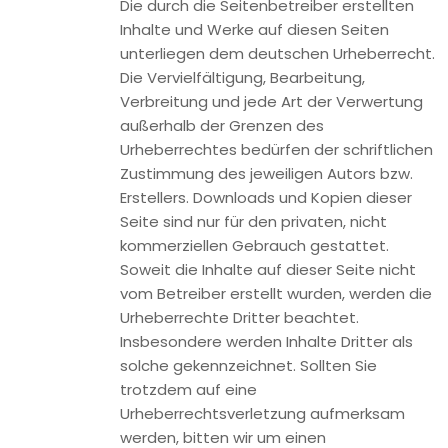
Bekanntwerden von Rechtsverletzungen werden wir
derartige Inhalte umgehend entfernen.
Datenschutzerklärung
1. Datenschutz auf einen Blick
Allgemeine Hinweise
Die folgenden Hinweise geben einen einfachen Überblick
darüber, was mit Ihren personenbezogenen Daten passiert,
wenn Sie unsere Website besuchen. Personenbezogene
Daten sind alle Daten, mit denen Sie persönlich identifiziert
werden können. Ausführliche Informationen zum Thema
Datenschutz entnehmen Sie unserer unter diesem Text
aufgeführten Datenschutzerklärung.
Datenerfassung auf unserer Website
Wer ist verantwortlich für die Datenerfassung auf dieser
Website?
Die Datenverarbeitung auf dieser Website erfolgt durch
den Websitebetreiber. Dessen Kontaktdaten können Sie
dem Impressum dieser Website entnehmen.