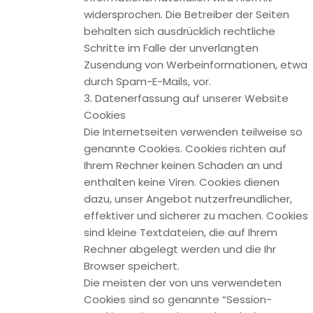
bleiben unberührt.
Registrierung auf dieser Website
Sie können sich auf unserer Website registrieren, um
zusätzliche Funktionen auf der Seite zu nutzen. Die dazu
eingegebenen Daten verwenden wir nur zum Zwecke der
Nutzung des jeweiligen Angebotes oder Dienstes, für den
Sie sich registriert haben. Die bei der Registrierung
abgefragten Pflichtangaben müssen vollständig
angegeben werden. Anderenfalls werden wir die
Registrierung ablehnen.
Für wichtige Änderungen etwa beim Angebotsumfang oder
bei technisch notwendigen Änderungen nutzen wir die bei
der Registrierung angegebene E-Mail-Adresse, um Sie auf
diesem Wege zu informieren.
Die Verarbeitung der bei der Registrierung eingegebenen
Daten erfolgt auf Grundlage Ihrer Einwilligung (Art. 6 Abs. 1 lit.
a DSGVO). Sie können eine von Ihnen erteilte Einwilligung
jederzeit widerrufen. Dazu reicht eine formlose Mitteilung