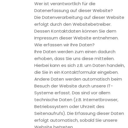
außerdem ein Recht, die Berichtigung, Sperrung oder
Löschung dieser Daten zu verlangen. Hierzu sowie zu
weiteren Fragen zum Thema Datenschutz können Sie sich
jederzeit unter der im Impressum angegebenen Adresse an
uns wenden. Des Weiteren steht Ihnen ein
Beschwerderecht bei der zuständigen Aufsichtsbehörde zu.
Analyse-Tools und Tools von Drittanbietern
Beim Besuch unserer Website kann Ihr Surf-Verhalten
statistisch ausgewertet werden. Das geschieht vor allem
mit Cookies und mit sogenannten Analyseprogrammen. Die
Analyse Ihres Surf-Verhaltens erfolgt in der Regel anonym;
das Surf-Verhalten kann nicht zu Ihnen zurückverfolgt
werden. Sie können dieser Analyse widersprechen oder sie
durch die Nichtbenutzung bestimmter Tools verhindern.
Detaillierte Informationen dazu finden Sie in der folgenden
Datenschutzerklärung.
Sie können dieser Analyse widersprechen. Über die
Widerspruchsmöglichkeiten werden wir Sie in dieser
Datenschutzerklärung informieren.