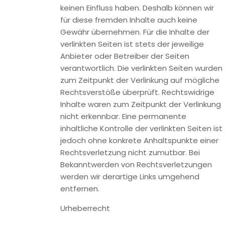
einer Rechtsverletzung nicht zumutbar. Bei Bekanntwerden
von Rechtsverletzungen werden wir derartige Links
umgehend entfernen.
Urheberrecht
Die durch die Seitenbetreiber erstellten Inhalte und Werke
auf diesen Seiten unterliegen dem deutschen
Urheberrecht. Die Vervielfältigung, Bearbeitung, Verbreitung
und jede Art der Verwertung außerhalb der Grenzen des
Urheberrechtes bedürfen der schriftlichen Zustimmung des
jeweiligen Autors bzw. Erstellers. Downloads und Kopien
dieser Seite sind nur für den privaten, nicht kommerziellen
Gebrauch gestattet. Soweit die Inhalte auf dieser Seite
nicht vom Betreiber erstellt wurden, werden die
Urheberrechte Dritter beachtet. Insbesondere werden
Inhalte Dritter als solche gekennzeichnet. Sollten Sie
trotzdem auf eine Urheberrechtsverletzung aufmerksam
werden, bitten wir um einen entsprechenden Hinweis. Bei