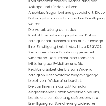
Die erhobenen Kundendaten werden nach Abschluss des
Auftrags oder Beendigung der Geschäftsbeziehung
gelöscht. Gesetzliche Aufbewahrungsfristen bleiben
unberührt.
Datenübermittlung bei Vertragsschluss für Online-Shops,
Händler und Warenversand
Wir übermitteln personenbezogene Daten an Dritte nur
dann, wenn dies im Rahmen der Vertragsabwicklung
notwendig ist, etwa an die mit der Lieferung der Ware
betrauten Unternehmen oder das mit der
Zahlungsabwicklung beauftragte Kreditinstitut. Eine
weitergehende Übermittlung der Daten erfolgt nicht bzw.
nur dann, wenn Sie der Übermittlung ausdrücklich
zugestimmt haben. Eine Weitergabe Ihrer Daten an Dritte
ohne ausdrückliche Einwilligung, etwa zu Zwecken der
Werbung, erfolgt nicht.
Grundlage für die Datenverarbeitung ist Art. 6 Abs. 1 lit. b
DSGVO, der die Verarbeitung von Daten zur Erfüllung eines
Vertrags oder vorvertraglicher Maßnahmen gestattet.