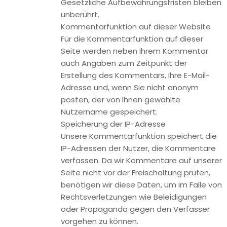
Google Analytics verwendet so genannte „Cookies“. Das
sind Textdateien, die auf Ihrem Computer gespeichert
werden und die eine Analyse der Benutzung der Website
durch Sie ermöglichen. Die durch den Cookie erzeugten
Informationen über Ihre Benutzung dieser Website werden
in der Regel an einen Server von Google in den USA
übertragen und dort gespeichert.
Die Speicherung von Google-Analytics-Cookies erfolgt auf
Grundlage von Art. 6 Abs. 1 lit. f DSGVO. Der
Websitebetreiber hat ein berechtigtes Interesse an der
Analyse des Nutzerverhaltens, um sowohl sein Webangebot
als auch seine Werbung zu optimieren.
IP Anonymisierung
Wir haben auf dieser Website die Funktion IP-
Anonymisierung aktiviert. Dadurch wird Ihre IP-Adresse von
Google innerhalb von Mitgliedstaaten der Europäischen
Union oder in anderen Vertragsstaaten des Abkommens
über den Europäischen Wirtschaftsraum vor der
Übermittlung in die USA gekürzt. Nur in Ausnahmefällen wird