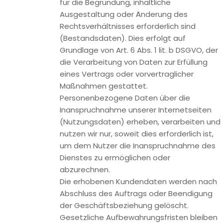
strengen Vorgaben der deutschen Datenschutzbehörden
bei der Nutzung von Google Analytics vollständig um.
Demografische Merkmale bei Google Analytics
Diese Website nutzt die Funktion “demografische
Merkmale” von Google Analytics. Dadurch können Berichte
erstellt werden, die Aussagen zu Alter, Geschlecht und
Interessen der Seitenbesucher enthalten. Diese Daten
stammen aus interessenbezogener Werbung von Google
sowie aus Besucherdaten von Drittanbietern. Diese Daten
können keiner bestimmten Person zugeordnet werden. Sie
können diese Funktion jederzeit über die
Anzeigeneinstellungen in Ihrem Google-Konto deaktivieren
oder die Erfassung Ihrer Daten durch Google Analytics wie
im Punkt “Widerspruch gegen Datenerfassung” dargestellt
generell untersagen.
Google Analytics Remarketing
Unsere Websites nutzen die Funktionen von Google
Analytics Remarketing in Verbindung mit den
geräteübergreifenden Funktionen von Google AdWords und