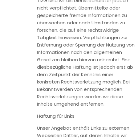
Entfernung oder Sperrung der Nutzung von Informationen
nach den allgemeinen Gesetzen bleiben hiervon unberührt.
Eine diesbezügliche Haftung ist jedoch erst ab dem
Zeitpunkt der Kenntnis einer konkreten Rechtsverletzung
möglich. Bei Bekanntwerden von entsprechenden
Rechtsverletzungen werden wir diese Inhalte umgehend
entfernen.
Haftung für Links
Unser Angebot enthält Links zu externen Webseiten Dritter,
auf deren Inhalte wir keinen Einfluss haben. Deshalb können
wir für diese fremden Inhalte auch keine Gewähr
übernehmen. Für die Inhalte der verlinkten Seiten ist stets
der jeweilige Anbieter oder Betreiber der Seiten
verantwortlich. Die verlinkten Seiten wurden zum Zeitpunkt
der Verlinkung auf mögliche Rechtsverstöße überprüft.
Rechtswidrige Inhalte waren zum Zeitpunkt der Verlinkung
nicht erkennbar. Eine permanente inhaltliche Kontrolle der
verlinkten Seiten ist jedoch ohne konkrete Anhaltspunkte