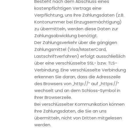
Cookies (z.B. Cookies zur Analyse Ihres Surfverhaltens)
gespeichert werden, werden diese in dieser
Datenschutzerklärung gesondert behandelt.
Server-Log-Dateien
Der Provider der Seiten erhebt und speichert automatisch
Informationen in so genannten Server-Log-Dateien, die Ihr
Browser automatisch an uns übermittelt. Dies sind:
Browsertyp und Browserversion
verwendetes Betriebssystem
Referrer URL
Hostname des zugreifenden Rechners
Uhrzeit der Serveranfrage
IP-Adresse
Eine Zusammenführung dieser Daten mit anderen
Datenquellen wird nicht vorgenommen.
Grundlage für die Datenverarbeitung ist Art. 6 Abs. 1 lit. f
DSGVO, der die Verarbeitung von Daten zur Erfüllung eines
Vertrags oder vorvertraglicher Maßnahmen gestattet.
Kontaktformular