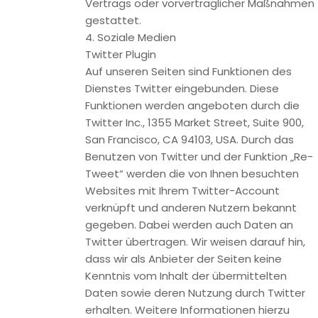
Analyse der Websitebesucher zu Werbezwecken hat.
Weitergehende Informationen und die
Datenschutzbestimmungen finden Sie in der
Datenschutzerklärung von Google unter:
https://www.google.com/policies/technologies/ads/.
Google AdWords und Google Conversion-Tracking
Diese Website verwendet Google AdWords. AdWords ist ein
Online-Werbeprogramm der Google Inc., 1600 Amphitheatre
Parkway, Mountain View, CA 94043, United States
(“Google”).
Im Rahmen von Google AdWords nutzen wir das so
genannte Conversion-Tracking. Wenn Sie auf eine von
Google geschaltete Anzeige klicken wird ein Cookie für das
Conversion-Tracking gesetzt. Bei Cookies handelt es sich
um kleine Textdateien, die der Internet-Browser auf dem
Computer des Nutzers ablegt. Diese Cookies verlieren nach
30 Tagen ihre Gültigkeit und dienen nicht der persönlichen
Identifizierung der Nutzer. Besucht der Nutzer bestimmte
Seiten dieser Website und das Cookie ist noch nicht