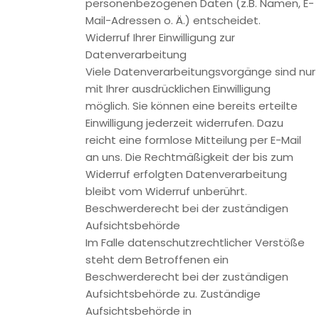
(Visa/MasterCard, Lastschriftverfahren) erfolgt
ausschließlich über eine verschlüsselte SSL- bzw. TLS-
Verbindung. Eine verschlüsselte Verbindung erkennen Sie
daran, dass die Adresszeile des Browsers von „http://“ auf
„https://“ wechselt und an dem Schloss-Symbol in Ihrer
Browserzeile.
Bei verschlüsselter Kommunikation können Ihre
Zahlungsdaten, die Sie an uns übermitteln, nicht von Dritten
mitgelesen werden.
Auskunft, Sperrung, Löschung
Sie haben im Rahmen der geltenden gesetzlichen
Bestimmungen jederzeit das Recht auf unentgeltliche
Auskunft über Ihre gespeicherten personenbezogenen
Daten, deren Herkunft und Empfänger und den Zweck der
Datenverarbeitung und ggf. ein Recht auf Berichtigung,
Sperrung oder Löschung dieser Daten. Hierzu sowie zu
weiteren Fragen zum Thema personenbezogene Daten
können Sie sich jederzeit unter der im Impressum
angegebenen Adresse an uns wenden.