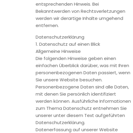
Wie erfassen wir Ihre Daten?
Ihre Daten werden zum einen dadurch erhoben, dass Sie
uns diese mitteilen. Hierbei kann es sich z.B. um Daten
handeln, die Sie in ein Kontaktformular eingeben.
Andere Daten werden automatisch beim Besuch der
Website durch unsere IT-Systeme erfasst. Das sind vor
allem technische Daten (z.B. Internetbrowser,
Betriebssystem oder Uhrzeit des Seitenaufrufs). Die
Erfassung dieser Daten erfolgt automatisch, sobald Sie
unsere Website betreten.
Wofür nutzen wir Ihre Daten?
Ein Teil der Daten wird erhoben, um eine fehlerfreie
Bereitstellung der Website zu gewährleisten. Andere Daten
können zur Analyse Ihres Nutzerverhaltens verwendet
werden.
Welche Rechte haben Sie bezüglich Ihrer Daten?
Sie haben jederzeit das Recht unentgeltlich Auskunft über
Herkunft, Empfänger und Zweck Ihrer gespeicherten
personenbezogenen Daten zu erhalten. Sie haben