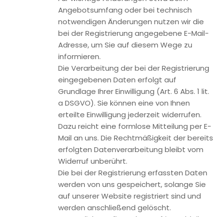
CA 94103, USA. Durch das Benutzen von Twitter und der
Funktion „Re-Tweet“ werden die von Ihnen besuchten
Websites mit Ihrem Twitter-Account verknüpft und anderen
Nutzern bekannt gegeben. Dabei werden auch Daten an
Twitter übertragen. Wir weisen darauf hin, dass wir als
Anbieter der Seiten keine Kenntnis vom Inhalt der
übermittelten Daten sowie deren Nutzung durch Twitter
erhalten. Weitere Informationen hierzu finden Sie in der
Datenschutzerklärung von Twitter unter:
https://twitter.com/privacy.
Ihre Datenschutzeinstellungen bei Twitter können Sie in den
Konto-Einstellungen unter
https://twitter.com/account/settings ändern.
5. Analyse Tools und Werbung
Google Analytics
Diese Website nutzt Funktionen des Webanalysedienstes
Google Analytics. Anbieter ist die Google Inc., 1600
Amphitheatre Parkway, Mountain View, CA 94043, USA.