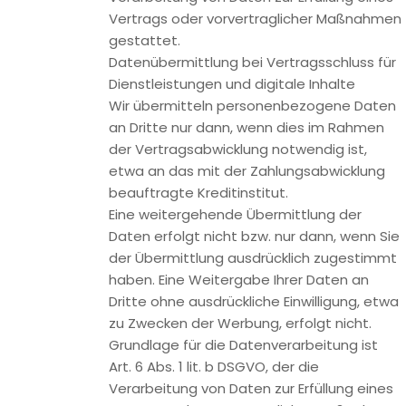
mit unseren Google-Analytics-Daten verknüpft werden, um
Zielgruppen für die geräteübergreifende Anzeigenwerbung
zu definieren und zu erstellen.
Sie können dem geräteübergreifenden
Remarketing/Targeting dauerhaft widersprechen, indem
Sie personalisierte Werbung in Ihrem Google-Konto
deaktivieren; folgen Sie hierzu diesem Link:
https://www.google.com/settings/ads/onweb/.
Die Zusammenfassung der erfassten Daten in Ihrem
Google-Konto erfolgt ausschließlich auf Grundlage Ihrer
Einwilligung, die Sie bei Google abgeben oder widerrufen
können (Art. 6 Abs. 1 lit. a DSGVO). Bei
Datenerfassungsvorgängen, die nicht in Ihrem Google-
Konto zusammengeführt werden (z.B. weil Sie kein Google-
Konto haben oder der Zusammenführung widersprochen
haben) beruht die Erfassung der Daten auf Art. 6 Abs. 1 lit. f
DSGVO. Das berechtigte Interesse ergibt sich daraus, dass
der Websitebetreiber ein Interesse an der anonymisierten