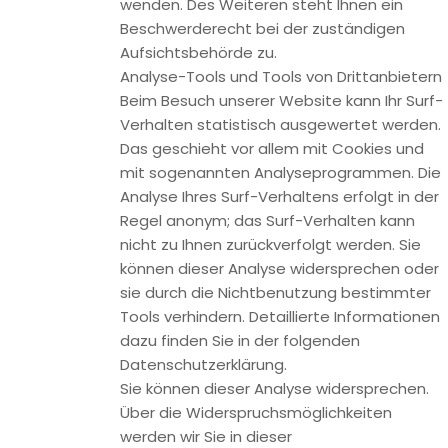
Hinweis zur verantwortlichen Stelle
Die verantwortliche Stelle für die Datenverarbeitung auf
dieser Website ist:
Gudrun Hetzel
Mozartweg 3
96247 Michelau
Telefon: +49 – (0) 9571 759210
E-Mail: datenschutz [at] activmedia.org
Verantwortliche Stelle ist die natürliche oder juristische
Person, die allein oder gemeinsam mit anderen über die
Zwecke und Mittel der Verarbeitung von
personenbezogenen Daten (z.B. Namen, E-Mail-Adressen o.
Ä.) entscheidet.
Widerruf Ihrer Einwilligung zur Datenverarbeitung
Viele Datenverarbeitungsvorgänge sind nur mit Ihrer
ausdrücklichen Einwilligung möglich. Sie können eine bereits
erteilte Einwilligung jederzeit widerrufen. Dazu reicht eine
formlose Mitteilung per E-Mail an uns. Die Rechtmäßigkeit
der bis zum Widerruf erfolgten Datenverarbeitung bleibt