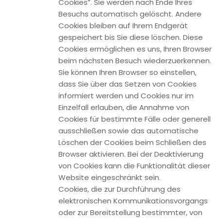
per E-Mail an uns. Die Rechtmäßigkeit der bereits erfolgten
Datenverarbeitung bleibt vom Widerruf unberührt.
Die bei der Registrierung erfassten Daten werden von uns
gespeichert, solange Sie auf unserer Website registriert
sind und werden anschließend gelöscht. Gesetzliche
Aufbewahrungsfristen bleiben unberührt.
Kommentarfunktion auf dieser Website
Für die Kommentarfunktion auf dieser Seite werden neben
Ihrem Kommentar auch Angaben zum Zeitpunkt der
Erstellung des Kommentars, Ihre E-Mail-Adresse und, wenn
Sie nicht anonym posten, der von Ihnen gewählte
Nutzername gespeichert.
Speicherung der IP-Adresse
Unsere Kommentarfunktion speichert die IP-Adressen der
Nutzer, die Kommentare verfassen. Da wir Kommentare auf
unserer Seite nicht vor der Freischaltung prüfen, benötigen
wir diese Daten, um im Falle von Rechtsverletzungen wie
Beleidigungen oder Propaganda gegen den Verfasser
vorgehen zu können.